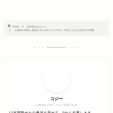
HOME
公務員のあなたへ
公務員の将来に期待せずに済む2つの方法！不安になるのは自分の問題
コジー
公務員をやめて０から起業する男
11年間勤めた公務員を辞めて、0から起業します。