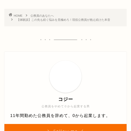
HOME
公務員のあなたへ
【体験談】この先も続く悩みを見極めろ！現役公務員が抱え続けた本音
コジー
公務員をやめて０から起業する男
11年間勤めた公務員を辞めて、0から起業します。
＼ Follow me ／